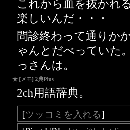
これから血を抜かれ
楽しいんだ・・・
問診終わって通りか
ゃんとだべっていた
っさんは。
★
[
メモ
]
2典Plus
2ch用語辞典。
[
ツッコミを入れる
]