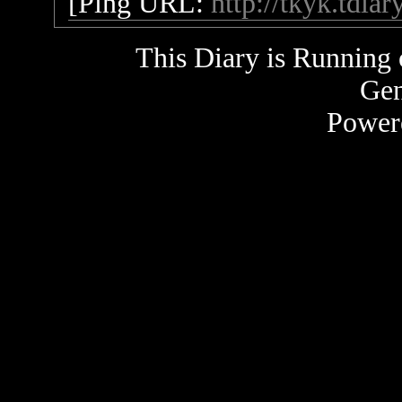
[Ping URL:
http://tkyk.tdia
This Diary is Running
Gen
Power