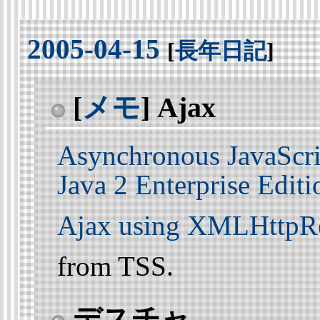
2005-04-15
[
長年日記
]
[
メモ
] Ajax
★
Asynchronous JavaScr
Java 2 Enterprise Editi
Ajax using XMLHttpRe
from TSS.
デスチャ