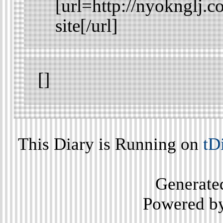
[url=http://nyoknglj.
site[/url]
[]
This Diary is Running on
tD
Generate
Powered b